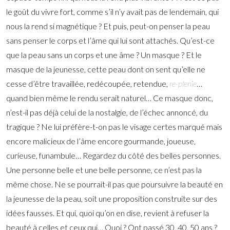
le goût du vivre fort, comme s’il n’y avait pas de lendemain, qui
nous la rend si magnétique ? Et puis, peut-on penser la peau
sans penser le corps et l’âme qui lui sont attachés. Qu’est-ce
que la peau sans un corps et une âme ? Un masque ? Et le
masque de la jeunesse, cette peau dont on sent qu’elle ne
cesse d’être travaillée, redécoupée, retendue,
re-plenie
…
quand bien même le rendu serait naturel… Ce masque donc,
n’est-il pas déjà celui de la nostalgie, de l’échec annoncé, du
tragique ? Ne lui préfère-t-on pas le visage certes marqué mais
encore malicieux de l’âme encore gourmande, joueuse,
curieuse, funambule… Regardez du côté des belles personnes.
Une personne belle et une belle personne, ce n’est pas la
même chose. Ne se pourrait-il pas que poursuivre la beauté en
la jeunesse de la peau, soit une proposition construite sur des
idées fausses. Et qui, quoi qu’on en dise, revient à refuser la
beauté à celles et ceux qui… Quoi ? Ont passé 30, 40, 50 ans ?