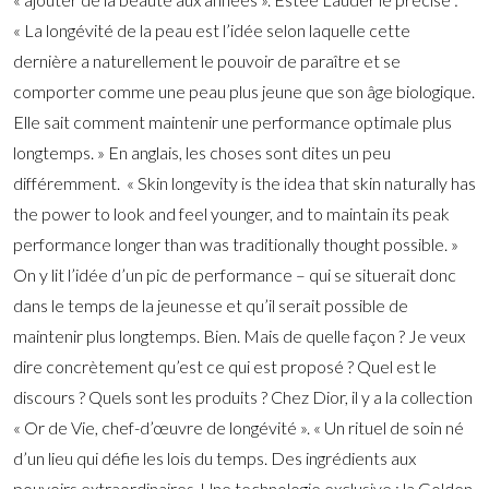
« La longévité de la peau est l’idée selon laquelle cette
dernière a naturellement le pouvoir de paraître et se
comporter comme une peau plus jeune que son âge biologique.
Elle sait comment maintenir une performance optimale plus
longtemps. » En anglais, les choses sont dites un peu
différemment. « Skin longevity is the idea that skin naturally has
the power to look and feel younger, and to maintain its peak
performance longer than was traditionally thought possible. »
On y lit l’idée d’un pic de performance – qui se situerait donc
dans le temps de la jeunesse et qu’il serait possible de
maintenir plus longtemps. Bien. Mais de quelle façon ? Je veux
dire concrètement qu’est ce qui est proposé ? Quel est le
discours ? Quels sont les produits ? Chez Dior, il y a la collection
« Or de Vie, chef-d’œuvre de longévité ». « Un rituel de soin né
d’un lieu qui défie les lois du temps. Des ingrédients aux
pouvoirs extraordinaires. Une technologie exclusive : la Golden