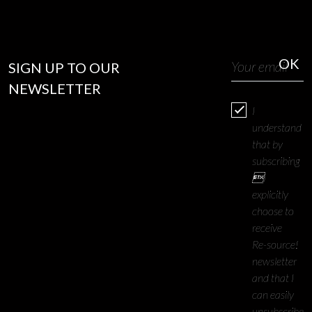
SIGN UP TO OUR
NEWSLETTER
I
understand
that by
subscribing
I
explicitly
choose to
receive
Re-source!
newsletter
and that I
can easily
unsubscribe