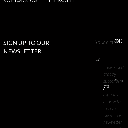
SIGN UP TO OUR
NEWSLETTER
I
understand
that by
subscribing
I
explicitly
choose to
receive
Re-source!
newsletter